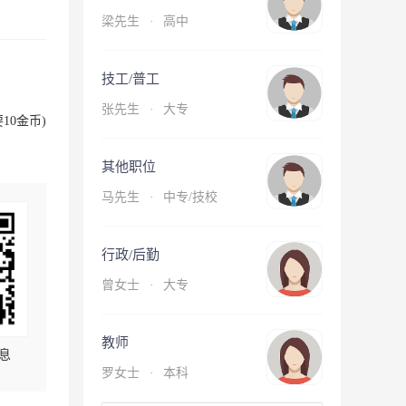
梁先生
·
高中
技工/普工
张先生
·
大专
10金币)
其他职位
马先生
·
中专/技校
行政/后勤
曾女士
·
大专
教师
息
罗女士
·
本科