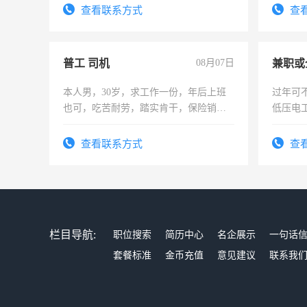
号同微
查看联系方式
查
普工 司机
08月07日
本人男，30岁，求工作一份，年后上班
过年可
也可，吃苦耐劳，踏实肯干，保险销售
低压电
勿扰
查看联系方式
查
栏目导航:
职位搜索
简历中心
名企展示
一句话
套餐标准
金币充值
意见建议
联系我