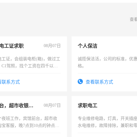
查
电工证求职
08月07日
个人保洁
电工证，会组装电柜(箱)，做过工
诚揽保洁活，公司的标准，优
；C1驾照，找个工资在四千以
格。
强县以外需要有住宿，保险勿扰
看联系方式
查看联系方式
宾馆前台，超市收银员，淘宝客服
08月07日
求职电工
个夜班工作，宾馆前台，超市收
专业维修电路，灯具，开关插
淘宝客服，晚7点到10点的钟点
水电维修，故障排除，兼职和
烦看到的老板加我微信聊，手机