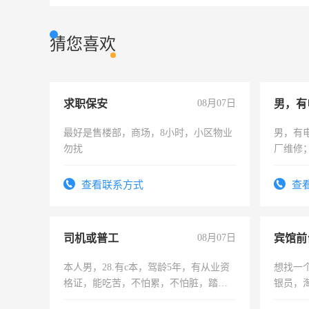
猜您喜欢
求职保安
08月07日
男，有
最好是售楼部，商场，8小时，小区物业
男，有
勿扰
厂维修
上，枣
电话
查看联系方式
查
司机或普工
08月07日
本人男，28.有c本，驾龄5年，有从业资
想找一
格证，能吃苦，不怕累，不怕脏，踏
银员，
实，需求稳定工作一份，保险不干
工，麻