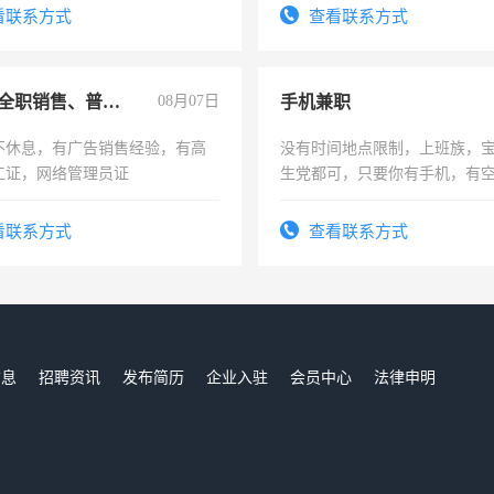
信
看联系方式
查看联系方式
兼职或全职销售、普工、维修
08月07日
手机兼职
不休息，有广告销售经验，有高
没有时间地点限制，上班族，
工证，网络管理员证
生党都可，只要你有手机，有
间，一单一结，一天二三十不
勤快的四五十，每天挣零花钱
看联系方式
查看联系方式
信息
招聘资讯
发布简历
企业入驻
会员中心
法律申明
们